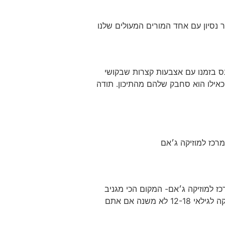
 נסיון עם אחד המורים המעולים שלנו
ר פיתוח קול ותופים להרשמה לחץ כאן עידו, הפרטי שלנו בן ה14 היום , נכנס בזמנו עם אצבעות קצרות שבקושי
ית, כאילו הוא סחבק שלהם מהתיכון. תודה
רכז למוזיקה ג׳אם
כז למוזיקה ג׳אם- המקום הכי מגניב
בהרצליה! מתמחה בהדרכת הרכבים מוזיקליים ולהקות בואו להכיר ילדים מוכשרים כמוכם ולהקים איתם להקה לגילאי 12-18 לא משנה אם אתם