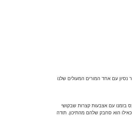
 נסיון עם אחד המורים המעולים שלנו
ר פיתוח קול ותופים להרשמה לחץ כאן עידו, הפרטי שלנו בן ה14 היום , נכנס בזמנו עם אצבעות קצרות שבקושי
ית, כאילו הוא סחבק שלהם מהתיכון. תודה