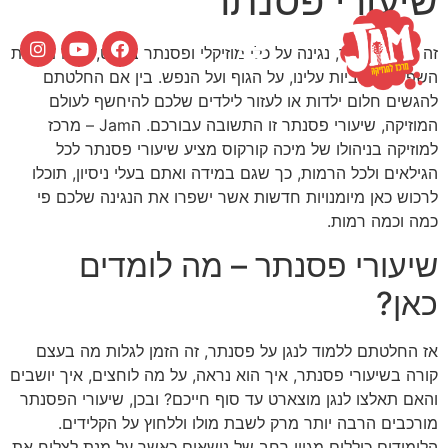
שיעורי פסנתר
זה כבר לא סוד, נגינה על כלי מוזיקלי ופסנתר בפרט, הינה מרובת
השפעות חיוביות עלינו, על הגוף ועל הנפש. בין אם החלטתם
להגשים חלום ילדות או לעזור לילדים שלכם להיחשף לעולם
המוזיקה, שיעורי פסנתר זו התשובה עבורכם. הJam – מרכז
למוזיקה בניהולו של מיכה קורקוס מציע שיעורי פסנתר לכל
הגילאים ולכל הרמות, כך שגם במידה ואתם בעלי ניסיון, תוכלו
לרכוש כאן מיומנויות חדשות אשר ישפרו את הנגינה שלכם פי
כמה וכמה רמות.
שיעורי פסנתר – מה לומדים
כאן?
אז החלטתם ללמוד לנגן על פסנתר, זה הזמן לגלות מה בעצם
קורה בשיעורי פסנתר, איך הוא נראה, על מה לוחצים, איך יושבים
והאם תאלצו לנגן מוצארט עד סוף חייכם? ובכן, שיעורי הפסנתר
מורכבים הרבה יותר מרק לשבת מולו וללחוץ על הקלידים.
הלימודים כוללים מגוון רחב של נושאים כאשר על מנת לצלוח את